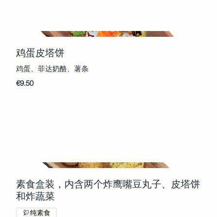
鸡蛋皮塔饼
鸡蛋、菲达奶酪、薯条
€9.50
素食盒装，内含两个炸鹰嘴豆丸子、皮塔饼
和炸蔬菜
纯素食