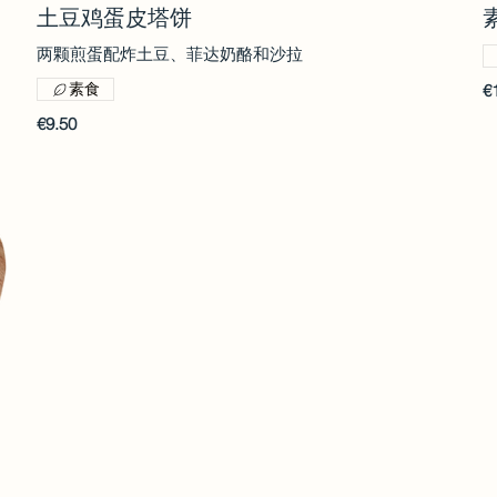
土豆鸡蛋皮塔饼
两颗煎蛋配炸土豆、菲达奶酪和沙拉
素食
€
€9.50