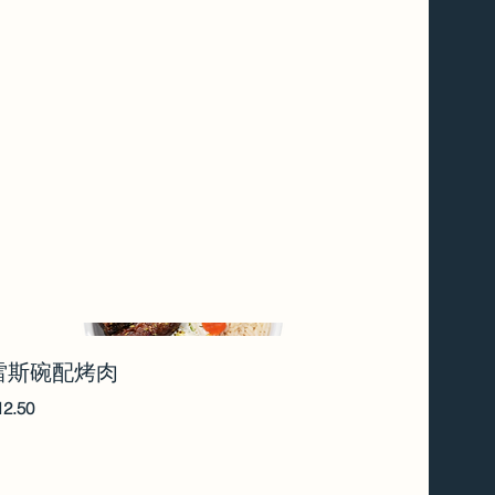
雷斯碗配烤肉
12.50