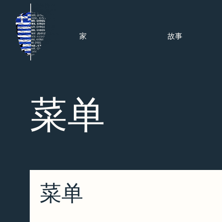
家
故事
菜单
菜单