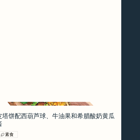
皮塔饼配西葫芦球、牛油果和希腊酸奶黄瓜
酱
素食