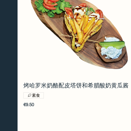
烤哈罗米奶酪配皮塔饼和希腊酸奶黄瓜酱
素食
€9.50