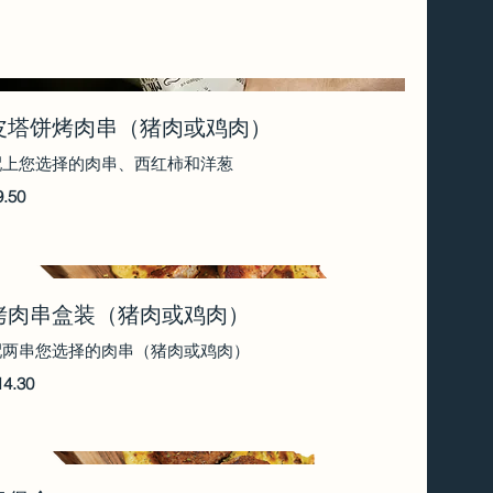
皮塔饼烤肉串（猪肉或鸡肉）
配上您选择的肉串、西红柿和洋葱
9.50
烤肉串盒装（猪肉或鸡肉）
配两串您选择的肉串（猪肉或鸡肉）
14.30