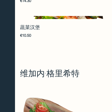
€14.30
蔬菜汉堡
€10.50
维加内·格里希特