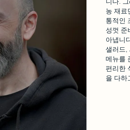
니다. 
농 재료
통적인 
성껏 준
아냅니다
샐러드,
메뉴를 
편리한 
을 다하