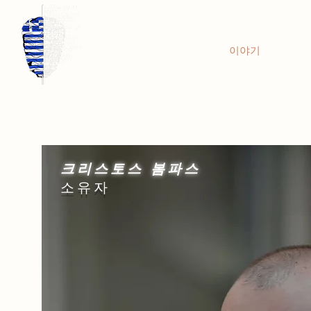
집
이야기
크리스토스 봄파스
소유자